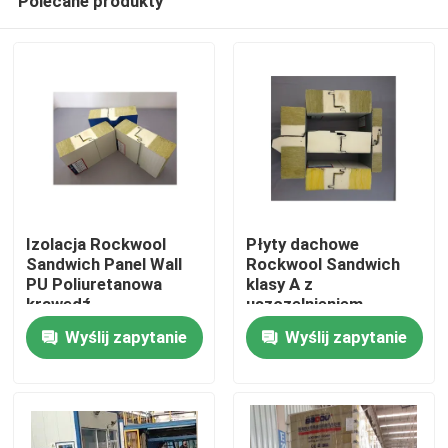
Polecane produkty
Izolacja Rockwool
Płyty dachowe
Sandwich Panel Wall
Rockwool Sandwich
PU Poliuretanowa
klasy A z
krawędź
uszczelnieniem
Dom
poliuretanowym
Wyślij zapytanie
Wyślij zapytanie
Ognioodporne
Produkty
O nas