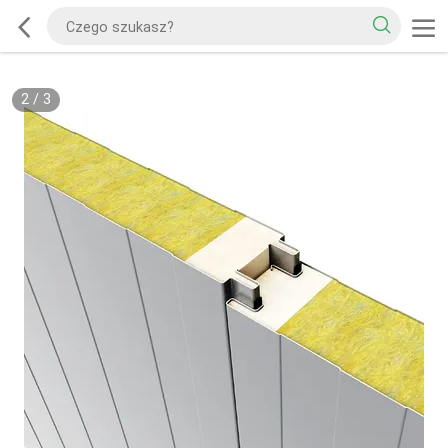
2
/
3