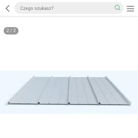
2
/
2