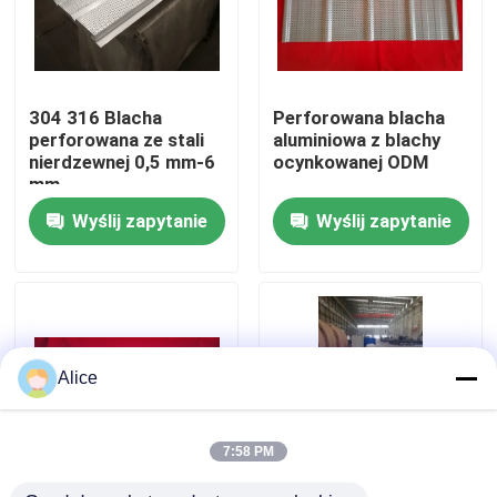
Wycieczka po fabryce
304 316 Blacha
Perforowana blacha
Kontrola jakości
perforowana ze stali
aluminiowa z blachy
nierdzewnej 0,5 mm-6
ocynkowanej ODM
mm
Skontaktuj się z nami
Wyślij zapytanie
Wyślij zapytanie
Poprosić o wycenę
Budynki konstrukcji stalowej
Alice
Magazyn konstrukcji stalowych
7:58 PM
warsztat konstrukcji stalowych