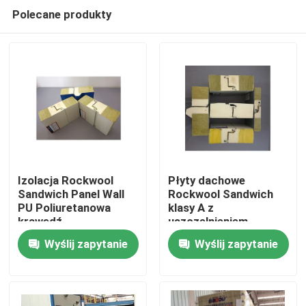
Polecane produkty
Izolacja Rockwool
Płyty dachowe
Sandwich Panel Wall
Rockwool Sandwich
PU Poliuretanowa
klasy A z
Dom
krawędź
uszczelnieniem
poliuretanowym
Wyślij zapytanie
Wyślij zapytanie
Ognioodporne
Produkty
O nas