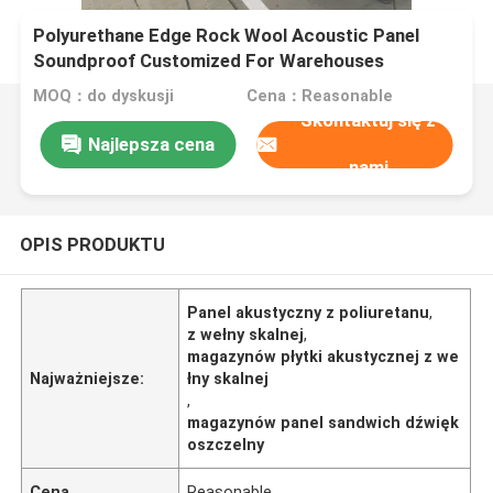
Polyurethane Edge Rock Wool Acoustic Panel
Soundproof Customized For Warehouses
MOQ：do dyskusji
Cena：Reasonable
Skontaktuj się z
Najlepsza cena
nami
OPIS PRODUKTU
Panel akustyczny z poliuretanu
,
z wełny skalnej
,
magazynów płytki akustycznej z we
Najważniejsze:
łny skalnej
,
magazynów panel sandwich dźwięk
oszczelny
Cena
Reasonable