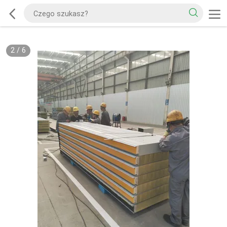
2
/
6