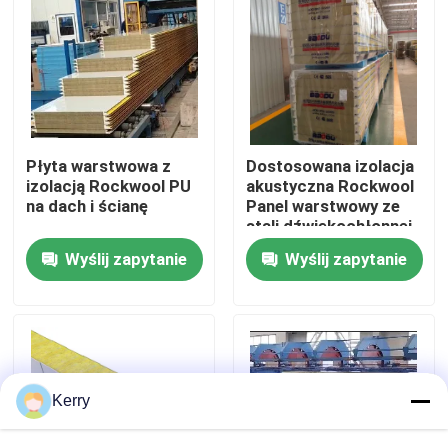
Wycieczka po fabryce
Kontrola jakości
Płyta warstwowa z
Dostosowana izolacja
Skontaktuj się z nami
izolacją Rockwool PU
akustyczna Rockwool
na dach i ścianę
Panel warstwowy ze
stali dźwiękochłonnej
Poprosić o wycenę
Wyślij zapytanie
Wyślij zapytanie
Budynki konstrukcji stalowej
Magazyn konstrukcji stalowych
Kerry
warsztat konstrukcji stalowych